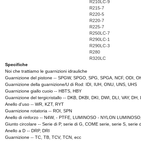
R210LC-9
R215-7
R220-5
R220-7
R225-7
R250LC-7
R290LC-1
R290LC-3
R280
R320LC
Specifiche
Noi che trattiamo le guarnizioni idrauliche
Guarnizione del pistone -- SPGW, SPGO, SPG, SPGA, NCF, ODI, O
Guarnizione della guarnizione/U di Rod: IDI, IUH, ONU, UNS, UHS
Guarnizione giallo cuoio -- HBTS, HBY
Guarnizione del tergicristallo -- DKB, DKBI, DKI, DWI, DLI, VAY, DH,
Anello d'uso
--
WR, KZT, RYT
Guarnizione rotatoria
--
ROI, SPN
Anello di rinforzo
--
N4W, - PTFE, LUMINOSO - NYLON LUMINOSO,
Giunto circolare
--
Serie di P, serie di G, COME serie, serie S, serie 
Anello a D
--
DRP, DRI
Guarnizione
--
TC, TB, TCV, TCN, ecc