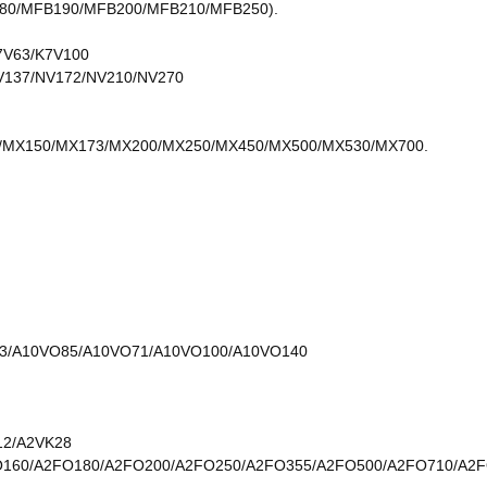
B180/MFB190/MFB200/MFB210/MFB250).
7V63/K7V100
V137/NV172/NV210/NV270
X80/MX150/MX173/MX200/MX250/MX450/MX500/MX530/MX700.
3/A10VO85/A10VO71/A10VO100/A10VO140
12/A2VK28
O160/A2FO180/A2FO200/A2FO250/A2FO355/A2FO500/A2FO710/A2