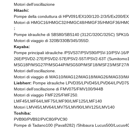
Motori dell'oscillazione
Hitachi:
Pompe della conduttura di HPV091/EX100/120-2/3/5/Ex200
Motori di HMGC16/HMGC32/HMGC48/HMGF35/HMGF36/HMGF
:
Pompe idrauliche di SBS80/SBS140 (312C/320C/325C) SPK1
Motori di viaggio di 320B/330B/345/355D.
Kayaba:
Pompe principali idrauliche /PSVS37/PSVS90/PSV-10/PSV-
26E/PSVD2-27E/PSVD2-57E/PSV2-55T/PSV2-63T (Sumitomo1
MSG18P/MSG27P/MSG44P/MSG50P/MSF18/MSF23/MSF27/M
Motori dell'oscillazione.
Motori di viaggio di MAG10/MAG12/MAG18/MAG26/MAG3
Liebherr:
Pompe idrauliche LPVD35/LPVD45/LPVD64/LPVD
Motori dell'oscillazione di FMV075/FMV100/944B
Motori di viaggio FMF225/FMF250.
LMF45/LMF64/LMF75/LMF90/LMF125/LMF140
Motori LMV45/LMV64/LMV75/LMV90/LMV125/LMV140
Toshiba:
PVB90/PVB92/PVC80/PVC90
Pompe di Tadano100 (Pava8282) /Shibaura Lucus500/Lucus4