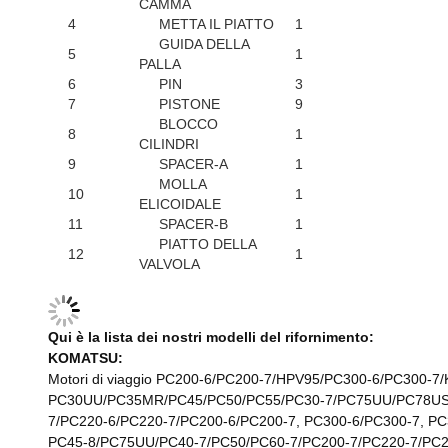
CAMMA
4
METTA IL PIATTO
1
GUIDA DELLA
5
1
PALLA
6
PIN
3
7
PISTONE
9
BLOCCO
8
1
CILINDRI
9
SPACER-A
1
MOLLA
10
1
ELICOIDALE
11
SPACER-B
1
PIATTO DELLA
12
1
VALVOLA
Qui è la lista dei nostri modelli del rifornimento:
KOMATSU:
Motori di viaggio PC200-6/PC200-7/HPV95/PC300-6/PC300
PC30UU/PC35MR/PC45/PC50/PC55/PC30-7/PC75UU/PC78US-6
7/PC220-6/PC220-7/PC200-6/PC200-7, PC300-6/PC300-7, PC3
PC45-8/PC75UU/PC40-7/PC50/PC60-7/PC200-7/PC220-7/PC2