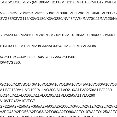
/SG12/SG15/SG20/SG25 (MFB80/MFB100/MFB150/MFB160/MFB170/MF
V280 /K3VL28/K3V45/K3VL60/K3VL80/K3VL112/K3VL140/K3VL200/K
K3VG63/K3VG112/K3VG180/K3VG280/NV45/NV64/NV70/111/NV120/N
0/M2X128/M2X146/M2X150/M2X170/M2X210 /M5X130/M5X180/MX50/M
/GM10/GM17/GM18/GM20/GM23/GM24/GM28/GM35/GM38/.
A4VSO125/A4VSO250/A4VSO355/A4VSO500.
0/A4VG250.
VSO100/A10VSO140/A10VO10/A10VO18/A10VO45/A10VO60/A10VO6
/A11VO160/A11VO190/A11VO200/A11VO210/A11VO250/A11VO260
VLO145/A11VLO160/A11VLO190/A11VLO250/A11VLO260
/A10VTG45/A10VTG71
A2F225/A2F250/A2F355/A2F500/A2F1000/A3V80/A2V12/A2V28/A2VK
A2FO45/A2FO56/A2FO63/A2FO80/A2FO90/A2FO107/A2FO125/A2F