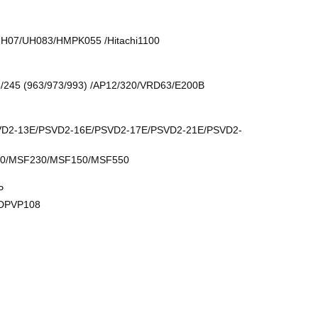
UH07/UH083/HMPK055 /Hitachi1100
/245 (963/973/993) /AP12/320/VRD63/E200B
 PSVD2-13E/PSVD2-16E/PSVD2-17E/PSVD2-21E/PSVD2-
0/MSF230/MSF150/MSF550
P
/DPVP108