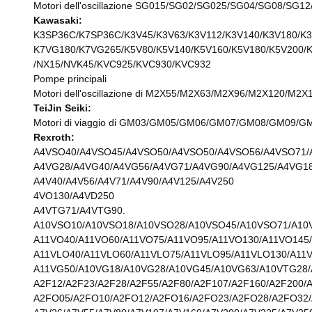
Motori dell'oscillazione SG015/SG02/SG025/SG04/SG08
Kawasaki:
K3SP36C/K7SP36C/K3V45/K3V63/K3V112/K3V140/K3V180/K3
K7VG180/K7VG265/K5V80/K5V140/K5V160/K5V180/K5V200/
/NX15/NVK45/KVC925/KVC930/KVC932
Pompe principali
Motori dell'oscillazione di M2X55/M2X63/M2X96/M2X12
TeiJin Seiki:
Motori di viaggio di GM03/GM05/GM06/GM07/GM08/GM09
Rexroth:
A4VSO40/A4VSO45/A4VSO50/A4VSO50/A4VSO56/A4VSO71/
A4VG28/A4VG40/A4VG56/A4VG71/A4VG90/A4VG125/A4VG18
A4V40/A4V56/A4V71/A4V90/A4V125/A4V250
4VO130/A4VD250
A4VTG71/A4VTG90.
A10VSO10/A10VSO18/A10VSO28/A10VSO45/A10VSO71/A10
A11VO40/A11VO60/A11VO75/A11VO95/A11VO130/A11VO145
A11VLO40/A11VLO60/A11VLO75/A11VLO95/A11VLO130/A11
A11VG50/A10VG18/A10VG28/A10VG45/A10VG63/A10VTG28
A2F12/A2F23/A2F28/A2F55/A2F80/A2F107/A2F160/A2F200/
A2FO05/A2FO10/A2FO12/A2FO16/A2FO23/A2FO28/A2FO32/