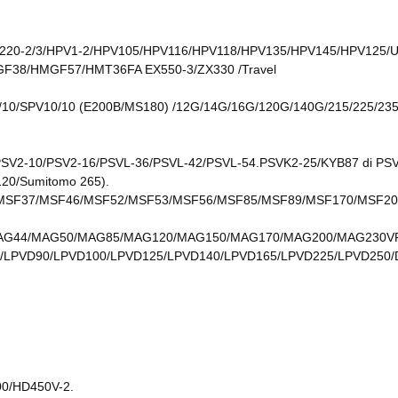
/EX220-2/3/HPV1-2/HPV105/HPV116/HPV118/HPV135/HPV145/HPV125/
38/HMGF57/HMT36FA EX550-3/ZX330 /Travel
0/10/SPV10/10 (E200B/MS180) /12G/14G/16G/120G/140G/215/225/235
16/PSV2-10/PSV2-16/PSVL-36/PSVL-42/PSVL-54.PSVK2-25/KYB87 di
20/Sumitomo 265).
SF37/MSF46/MSF52/MSF53/MSF56/MSF85/MSF89/MSF170/MSF20
3/MAG44/MAG50/MAG85/MAG120/MAG150/MAG170/MAG200/MAG230V
75/LPVD90/LPVD100/LPVD125/LPVD140/LPVD165/LPVD225/LPVD250
00/HD450V-2.