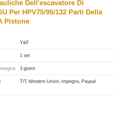
rauliche Dell'escavatore Di
 Per HPV75/95/132 Parti Della
 Pistone
Y&F
1 set
nsegna:
3 giorni
i
T/T, Western Union, impegno, Paypal