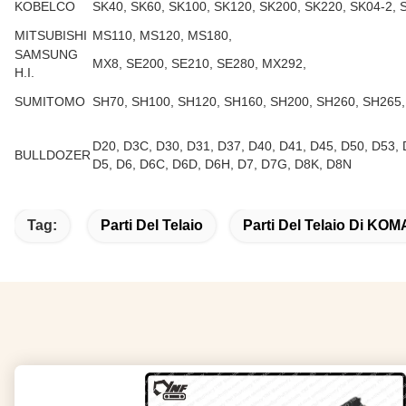
KOBELCO
SK40, SK60, SK100, SK120, SK200, SK220, SK04-2, 
MITSUBISHI
MS110, MS120, MS180,
SAMSUNG
MX8, SE200, SE210, SE280, MX292,
H.I.
SUMITOMO
SH70, SH100, SH120, SH160, SH200, SH260, SH265,
D20, D3C, D30, D31, D37, D40, D41, D45, D50, D53, 
BULLDOZER
D5, D6, D6C, D6D, D6H, D7, D7G, D8K, D8N
Tag:
Parti Del Telaio
Parti Del Telaio Di KO