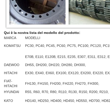
Qui è la nostra lista del modello del prodotto:
MARCA
MODELLI
KOMATSU
PC30, PC40, PC45, PC60, PC75, PC100, PC120, PC1
E70B, E110, E120B, E215, E235, E307, E311, E312, E
DAEWOO
DH55, DH200, DH220, DH280, DH300,
HITACHI
EX30, EX40, EX60, EX100, EX120, EX200, EX220, E
FIAT-
FH130, FH150, FH200, FH220, FH270, FH300,
HITACHI
HYUNDAI
R55, R60, R70, R80, R110, R130, R150, R200, R210,
KATO
HD140, HD250, HD400, HD450, HD550, HD700, HD82