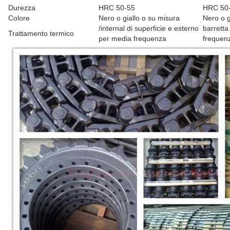
Durezza
HRC 50-55
HRC 50
Colore
Nero o giallo o su misura
Nero o g
/internal di superficie e esterno
barretta
Trattamento termico
per media frequenza
frequenz