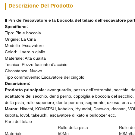
Descrizione Del Prodotto
Il Pin dell'escavatore e la boccola del telaio dell'escavatore par
Specifiche:
Tipo: Pin e boccola
Origine: La Cina
Modello: Escavatore
Colori: Il nero o giallo
Materiale: Alta qualità
Tecnica: Pezzo fucinato d'acciaio
Circostanza: Nuovo
Tipo commovente: Escavatore del cingolo
Descrizione:
Prodotto principale:
avanguardia, pezzo dell'estremità, secchio, de
adattatore del secchio, denti perno, coppiglia e boccola del secchio, 
della pista, rullo superiore, dente per ena, segmento, ozioso, ena a ma
Marca:
Hitachi, KOMATSU, kobelco, Hyundai, Daewoo, doosan, VOL-V
kubota, lovol, takeuchi, escavatore di kato e bulldozer ecc.
Parti del telaio
Rullo della pista
Rullo de
Materiale
50Mn
50Mn/bar