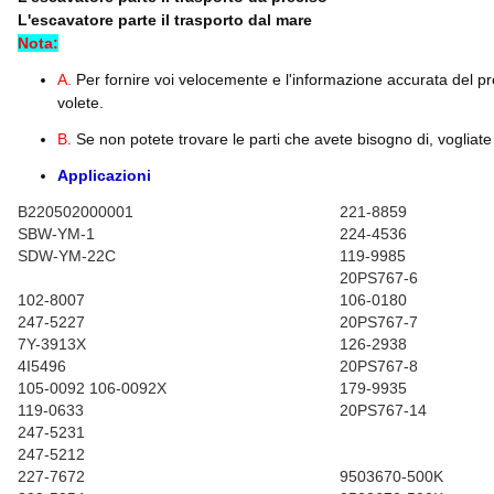
L'escavatore parte il trasporto dal mare
Nota:
A.
Per fornire voi velocemente e l'informazione accurata del pr
volete.
B.
Se non potete trovare le parti che avete bisogno di, vogliate 
Applicazioni
B220502000001
221-8859
SBW-YM-1
224-4536
SDW-YM-22C
119-9985
20PS767-6
102-8007
106-0180
247-5227
20PS767-7
7Y-3913X
126-2938
4I5496
20PS767-8
105-0092 106-0092X
179-9935
119-0633
20PS767-14
247-5231
247-5212
227-7672
9503670-500K