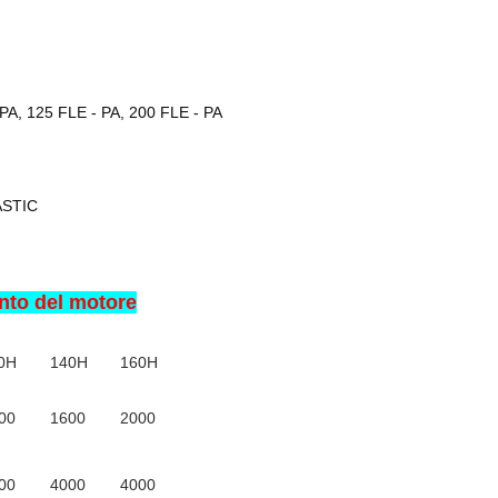
 PA, 125 FLE - PA, 200 FLE - PA
ASTIC
nto del motore
0H
140H
160H
00
1600
2000
00
4000
4000