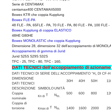
Serie di CENTAMAX
centamax400 CENTAMAX5000
Bowex KTR che coppia Kupplung
Bowex FLE-PA
48 FLE - PA, 65FLE - PA, 70 FLE - PA, 80 FLE - PA, 100 FLE -
Bowex Kupplung di coppia ELASTICO
48HE G80HE
Bowex MONOLASTIC che coppia Kupplung
Dimensione 28, dimensione 32 dell'accoppiamento di MONOL
Accoppiamento di gomma di Jurid
Jurid S25S S29S S32S
TFC - 25, TFC - 80, TFC - 160,
DATI TECNICI dell'accoppiamento di azioname
DATI TECNICI DI SERIE DELL'ACCOPPIAMENTO “H„ DI CF-H
DIMENSIONE
30H
40H
50H
11
DATI TECNICI
DESCRIZIONE
SIMBOLO
UNITÀ
Coppia
500
600
800
12
T
N
Kn di
m.
nominale
Coppia di
T
N
torsione
1400
1600
2000
25
Kmax di
m.