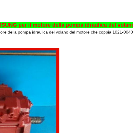
SUNG per il motore della pompa idraulica del volan
ore della pompa idraulica del volano del motore che coppia 1021-004