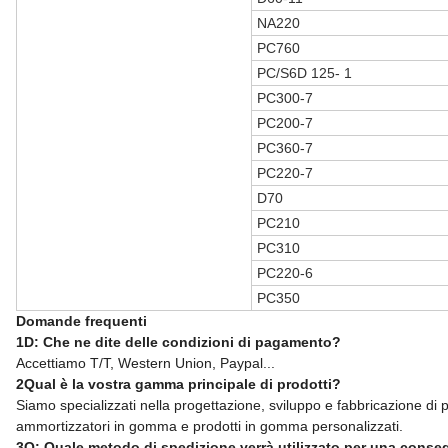
NA220
PC760
PC/S6D 125- 1
PC300-7
PC200-7
PC360-7
PC220-7
D70
PC210
PC310
PC220-6
PC350
Domande frequenti
1D: Che ne dite delle condizioni di pagamento?
Accettiamo T/T, Western Union, Paypal...
2Qual è la vostra gamma principale di prodotti?
Siamo specializzati nella progettazione, sviluppo e fabbricazione di p
ammortizzatori in gomma e prodotti in gomma personalizzati.
3Q: Quale metodo di spedizione verrà utilizzato per una cons