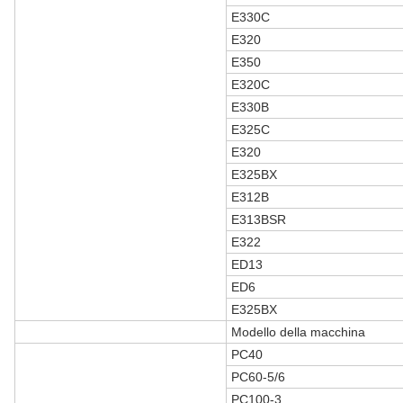
E330C
E320
E350
E320C
E330B
E325C
E320
E325BX
E312B
E313BSR
E322
ED13
ED6
E325BX
Modello della macchina
PC40
PC60-5/6
PC100-3