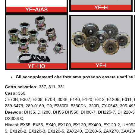
Gli accoppiamenti che forniamo possono essere usati s
Gatto selvatico:
337, 311, 331
Caso:
360
:
E70B, E307, E308, E70B, 308B, E140, E120, E312, E120B, E311, 
239-6479, 289-0169, C9, E330DL E330DN, 320D, 7Y-0643, 305-49
Daewoo:
DH35, DH280, DH55 DH550, DH80-7, DH225-7, DH220-5,
DX300LC,
Hitachi: EX55, EX55, EX40, EX100, EX120, EX400, EX120-2, UH0
5, EX120-2, EX120-3, EX120-5, ZAX240, EX200-6, ZAX270, ZAX20