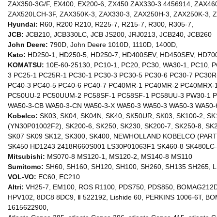
ZAX350-3G/F, EX400, EX200-6, ZX450 ZAX330-3 4456914, ZAX46
ZAX520LCH-3F, ZAX350K-3, ZAX330-3, ZAX250H-3, ZAX250K-3, 
Hyundai:
R60, R200 R210, R225-7, R215-7, R300, R305-7,
JCB:
JCB210, JCB330LC, JCB JS200, JRJ0213, JCB240, JCB260
John Deere:
790D, John Deere 1010D, 1110D, 1400D,
Kato:
HD250-1, HD250-5, HD250-7, HD400SEV, HD450SEV, HD70
KOMATSU:
10E-60-25130, PC10-1, PC20, PC30, WA30-1, PC10, 
3 PC25-1 PC25R-1 PC30-1 PC30-3 PC30-5 PC30-6 PC30-7 PC3
PC40-3 PC40-5 PC40-6 PC40-7 PC40MR-1 PC40MR-2 PC40MRX-
PC50UU-2 PC50UUM-2 PC58SF-1 PC58SF-1 PC58UU-3 PW30-1 P
WA50-3-CB WA50-3-CN WA50-3-X WA50-3 WA50-3 WA50-3 WA50-6,
Kobelco:
SK03, SK04, SK04N, SK40, SK50UR, SK03, SK100-2, SK1
(YN30P01002F2), SK200-6, SK250, SK230, SK200-7, SK250-8, SK2
SK07 SK09 SK12, SK300, SK400, NEWHOLLAND KOBELCO (PARTE
SK450 HD1243 2418R660S001 LS30P01063F1 SK460-8 SK480LC-
Mitsubishi:
MS070-8 MS120-1, MS120-2, MS140-8 MS110
Sumitomo:
SH60, SH160, SH120, SH100, SH260, SH135 SH265, L
VOL-VO:
EC60, EC210
Altri:
VH25-7, EM100, ROS R1100, PDS750, PDS850, BOMAG212D, 
HPV102, 8DC8 8DC9, Ⅱ 522192, Lishide 60, PERKINS 1006-6T, BO
1615622900,