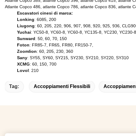
Atlante Copco 385, atlante Copco 396, atlante Copco 415, atlante 
Atlante Copco 486, atlante Copco 786, atlante Copco 836, atlant
Escavatori cinesi di marca:
Lonking
: 6085, 200
Liugong
: 60, 205, 220, 906, 907, 908, 920, 925, 936, CL
Yuchai
: YC50-8, YC60-8, YC60-8, YC135-8, YC230, YC230-
Sunward
: 50, 60, 70, 150
Foton
: FR85-7, FR65, FR80, FR150-7,
Zoomlion
: 60, 205, 230, 360
Sany
: SY55, SY60, SY215, SY230, SY210, SY220, SY310
XCMG
: 60, 150, 700
Lovol
: 210
Tag:
Accoppiamenti Flessibili
Accoppiamen