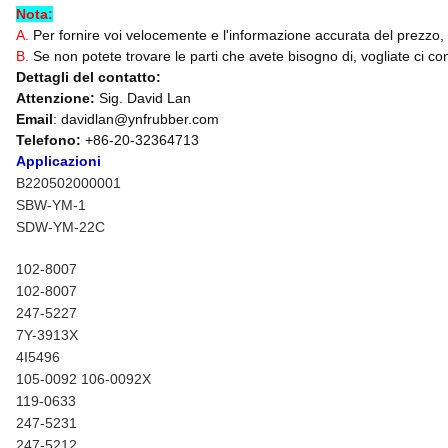
Nota:
A.
Per fornire voi velocemente e l'informazione accurata del prezzo, 
B.
Se non potete trovare le parti che avete bisogno di, vogliate ci con
Dettagli del contatto:
Attenzione:
Sig. David Lan
Email
: davidlan@ynfrubber.com
Telefono:
+86-20-32364713
Applicazioni
B220502000001
SBW-YM-1
SDW-YM-22C
102-8007
102-8007
247-5227
7Y-3913X
4I5496
105-0092 106-0092X
119-0633
247-5231
247-5212