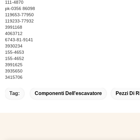
111-4870
pk-0356 86098
119653-77950
119233-77932
3991168
4063712
6743-81-9141
3930234
155-4653
155-4652
3991625
3935650
3415706
Tag:
Componenti Dell'escavatore
Pezzi Di R