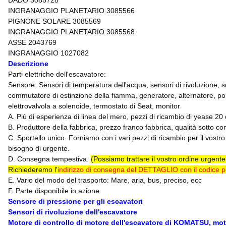
DADO 3085728
INGRANAGGIO PLANETARIO 3085566
PIGNONE SOLARE 3085569
INGRANAGGIO PLANETARIO 3085568
ASSE 2043769
INGRANAGGIO 1027082
Descrizione
Parti elettriche dell'escavatore:
Sensore: Sensori di temperatura dell'acqua, sensori di rivoluzione, s
commutatore di estinzione della fiamma, generatore, alternatore, po
elettrovalvola a solenoide, termostato di Seat, monitor
A. Più di esperienza di linea del mero, pezzi di ricambio di yease 20 d
B. Produttore della fabbrica, prezzo franco fabbrica, qualità sotto con
C. Sportello unico. Forniamo con i vari pezzi di ricambio per il vostr
bisogno di urgente.
D. Consegna tempestiva.
(Possiamo trattare il vostro ordine urgen
Richiederemo l'
indirizzo di consegna del DETTAGLIO con il codice 
E. Vario del modo del trasporto: Mare, aria, bus, preciso, ecc
F. Parte disponibile in azione
Sensore di pressione per gli escavatori
Sensori di rivoluzione dell'escavatore
Motore di controllo di motore dell'escavatore di KOMATSU, mo